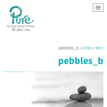
תפריט
ראשי
»
תודה
»
pebbles_b
pebbles_b