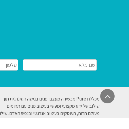
שם
Phone
*
מלא
*
גלילה
מכללת Pure מכשירה מעצבי פנים בגישה הסינרגית תוך
לראש
שילוב של ידע מקצועי ומעשי בעיצוב פנים עם תחומים
העמוד
מעולם הרוח, העוסקים בעיצוב אנרגטי ובנפש האדם. שילו
ייחודי זה מזמין אתכם לחיות ולדבר שפה עיצובית חדשה,
המשלבת חומר ורוח.