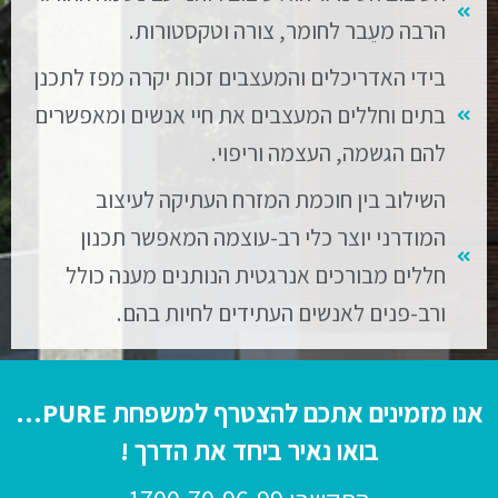
הרבה מעֵבר לחומר, צורה וטקסטורות.
בידי האדריכלים והמעצבים זכות יקרה מפז לתכנן
בתים וחללים המעצבים את חיי אנשים ומאפשרים
להם הגשמה, העצמה וריפוי.
השילוב בין חוכמת המזרח העתיקה לעיצוב
המודרני יוצר כלי רב-עוצמה המאפשר תכנון
חללים מבורכים אנרגטית הנותנים מענה כולל
ורב-פנים לאנשים העתידים לחיות בהם.
אנו מזמינים אתכם להצטרף למשפחת PURE…
בואו נאיר ביחד את הדרך !