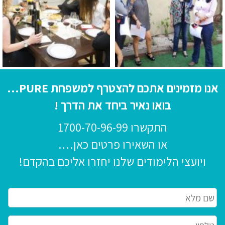
אנו מזמינים אתכם להצטרף למשפחת PURE…
בואו נאיר ביחד את הדרך !
התקשרו
1700-70-96-99
או השאירו פרטים כאן….
ויועצי הלימודים שלנו יחזרו אליכם בהקדם!
שם
מלא
*
*
Phone