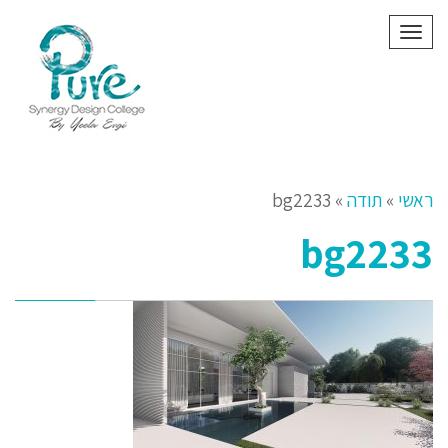
תפריט
ראשי
»
תודה
»
bg2233
bg2233